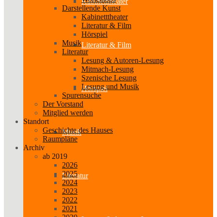
Kabinetttheater
Darstellende Kunst
Kabinetttheater
Literatur & Film
Hörspiel
Musik
Literatur & Film
Literatur
Lesung & Autoren-Lesung
Mitmach-Lesung
Szenische Lesung
Lesung und Musik
Hörspiel
Spurensuche
Der Vorstand
Mitglied werden
Standort
Geschichte des Hauses
Musik
Raumpläne
Archiv
ab 2019
2026
2025
Literatur
2024
2023
2022
2021