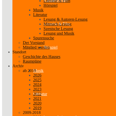
Literatur & Film
Kabinetttheater
Hörspiel
Musik
Literatur
Lesung & Autoren-Lesung
Mitmach-Lesung
Literatur & Film
Szenische Lesung
Lesung und Musik
Spurensuche
Der Vorstand
Mitglied werden
Hörspiel
Standort
Geschichte des Hauses
Raumpläne
Archiv
ab 2019
Musik
2026
2025
2024
2023
2022
Literatur
2021
2020
2019
2009-2018