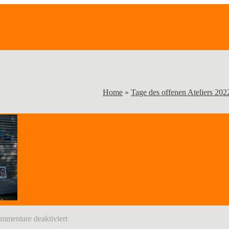
Home
»
Tage des offenen Ateliers 202
für
mmentare deaktiviert
OA_22_02