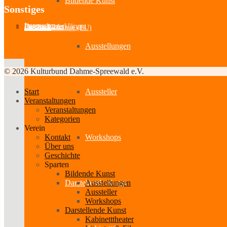
Bildende Kunst
Sonstiges
Impressum
Datenschutzerklärung
Partner-Links
Feedback
Cookie-Richtlinie (EU)
Ausstellungen
© 2026 Kulturbund Dahme-Spreewald e.V.
Start
Aussteller
Veranstaltungen
Veranstaltungen
Kategorien
Verein
Kontakt
Workshops
Über uns
Geschichte
Sparten
Bildende Kunst
Ausstellungen
Darstellende Kunst
Aussteller
Workshops
Darstellende Kunst
Kabinetttheater