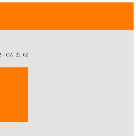
2
»
OA_22_02