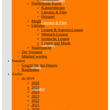
Kabinetttheater
Darstellende Kunst
Kabinetttheater
Literatur & Film
Hörspiel
Musik
Literatur & Film
Literatur
Lesung & Autoren-Lesung
Mitmach-Lesung
Szenische Lesung
Lesung und Musik
Hörspiel
Spurensuche
Der Vorstand
Mitglied werden
Standort
Geschichte des Hauses
Musik
Raumpläne
Archiv
ab 2019
2026
2025
Literatur
2024
2023
2022
2021
2020