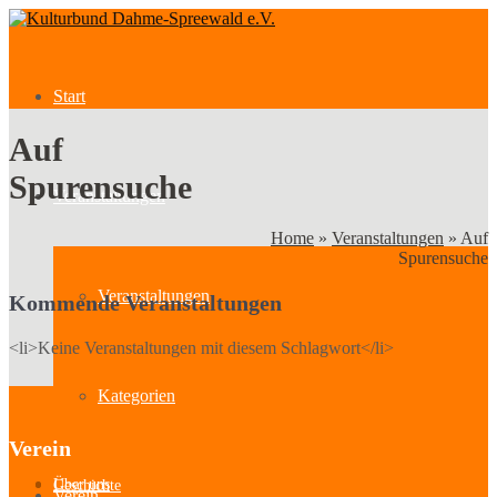
Start
Auf
Spurensuche
Veranstaltungen
Home
»
Veranstaltungen
»
Auf
Spurensuche
Veranstaltungen
Kommende Veranstaltungen
<li>Keine Veranstaltungen mit diesem Schlagwort</li>
Kategorien
Verein
Über uns
Geschichte
Verein