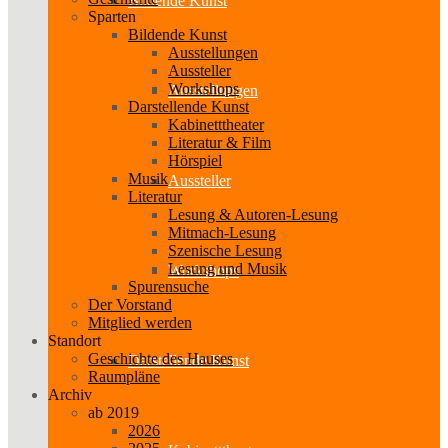
Bildende Kunst
Sparten
Bildende Kunst
Ausstellungen
Aussteller
Workshops
Ausstellungen
Darstellende Kunst
Kabinetttheater
Literatur & Film
Hörspiel
Musik
Aussteller
Literatur
Lesung & Autoren-Lesung
Mitmach-Lesung
Szenische Lesung
Lesung und Musik
Workshops
Spurensuche
Der Vorstand
Mitglied werden
Standort
Geschichte des Hauses
Darstellende Kunst
Raumpläne
Archiv
ab 2019
2026