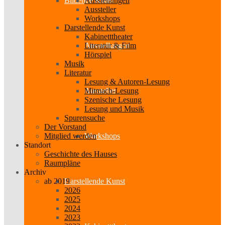
Ausstellungen
Bildende Kunst
Aussteller
Workshops
Darstellende Kunst
Kabinetttheater
Literatur & Film
Ausstellungen
Hörspiel
Musik
Literatur
Lesung & Autoren-Lesung
Mitmach-Lesung
Aussteller
Szenische Lesung
Lesung und Musik
Spurensuche
Der Vorstand
Mitglied werden
Workshops
Standort
Geschichte des Hauses
Raumpläne
Archiv
ab 2019
Darstellende Kunst
2026
2025
2024
2023