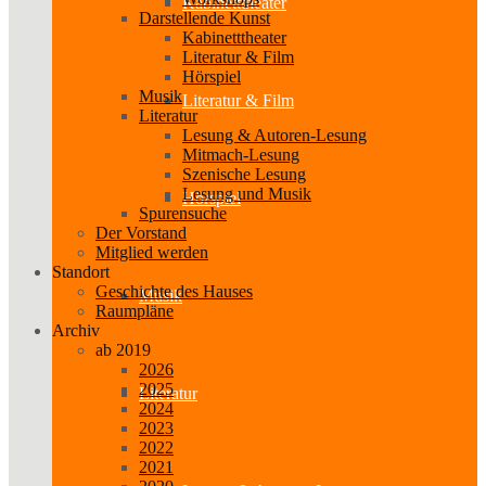
Kabinetttheater
Darstellende Kunst
Kabinetttheater
Literatur & Film
Hörspiel
Musik
Literatur & Film
Literatur
Lesung & Autoren-Lesung
Mitmach-Lesung
Szenische Lesung
Lesung und Musik
Hörspiel
Spurensuche
Der Vorstand
Mitglied werden
Standort
Geschichte des Hauses
Musik
Raumpläne
Archiv
ab 2019
2026
2025
Literatur
2024
2023
2022
2021