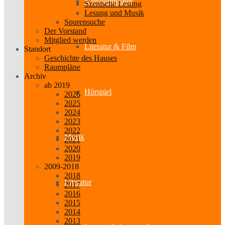
Kabinetttheater
Szenische Lesung
Lesung und Musik
Spurensuche
Der Vorstand
Mitglied werden
Literatur & Film
Standort
Geschichte des Hauses
Raumpläne
Archiv
ab 2019
Hörspiel
2026
2025
2024
2023
2022
Musik
2021
2020
2019
2009-2018
2018
Literatur
2017
2016
2015
2014
2013