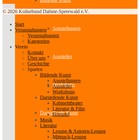
Bildende Kunst
© 2026 Kulturbund Dahme-Spreewald e.V.
Start
Ausstellungen
Veranstaltungen
Veranstaltungen
Kategorien
Verein
Kontakt
Aussteller
Über uns
Geschichte
Sparten
Bildende Kunst
Ausstellungen
Workshops
Aussteller
Workshops
Darstellende Kunst
Kabinetttheater
Literatur & Film
Darstellende Kunst
Hörspiel
Musik
Literatur
Lesung & Autoren-Lesung
Mitmach-Lesung