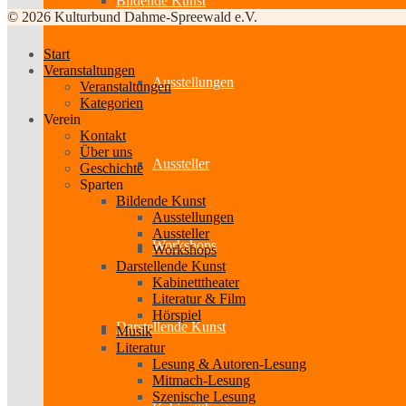
Bildende Kunst
© 2026 Kulturbund Dahme-Spreewald e.V.
Start
Veranstaltungen
Ausstellungen
Veranstaltungen
Kategorien
Verein
Kontakt
Über uns
Aussteller
Geschichte
Sparten
Bildende Kunst
Ausstellungen
Aussteller
Workshops
Workshops
Darstellende Kunst
Kabinetttheater
Literatur & Film
Hörspiel
Darstellende Kunst
Musik
Literatur
Lesung & Autoren-Lesung
Mitmach-Lesung
Szenische Lesung