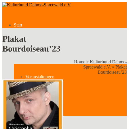
Start
Plakat
Bourdoiseau’23
Veranstaltungen
Home
»
Kulturbund Dahme-
Spreewald e.V.
»
Plakat
Bourdoiseau’23
Veranstaltungen
Kategorien
Verein