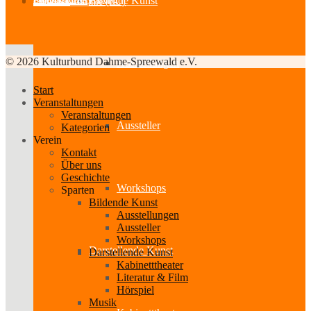
Bildende Kunst
Partner-Links
Feedback
Cookie-Richtlinie (EU)
© 2026 Kulturbund Dahme-Spreewald e.V.
Ausstellungen
Start
Veranstaltungen
Veranstaltungen
Aussteller
Kategorien
Verein
Kontakt
Über uns
Geschichte
Workshops
Sparten
Bildende Kunst
Ausstellungen
Aussteller
Workshops
Darstellende Kunst
Darstellende Kunst
Kabinetttheater
Literatur & Film
Hörspiel
Musik