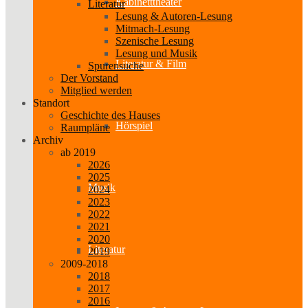
Kabinetttheater
Literatur
Lesung & Autoren-Lesung
Mitmach-Lesung
Szenische Lesung
Lesung und Musik
Literatur & Film
Spurensuche
Der Vorstand
Mitglied werden
Standort
Geschichte des Hauses
Hörspiel
Raumpläne
Archiv
ab 2019
2026
2025
Musik
2024
2023
2022
2021
2020
Literatur
2019
2009-2018
2018
2017
2016