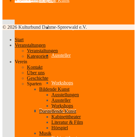
Bildende Kunst
Partner-Links
Feedback
Cookie-Richtlinie (EU)
© 2026 Kulturbund Dahme-Spreewald e.V.
Ausstellungen
Start
Veranstaltungen
Veranstaltungen
Aussteller
Kategorien
Verein
Kontakt
Über uns
Geschichte
Workshops
Sparten
Bildende Kunst
Ausstellungen
Aussteller
Workshops
Darstellende Kunst
Darstellende Kunst
Kabinetttheater
Literatur & Film
Hörspiel
Musik