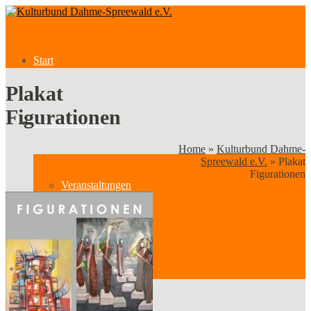
Start
Plakat
Figurationen
Veranstaltungen
Home
»
Kulturbund Dahme-
Spreewald e.V.
»
Plakat
Figurationen
Veranstaltungen
Kategorien
Verein