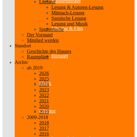
Kabinetttheater
Literatur
Lesung & Autoren-Lesung
Mitmach-Lesung
Szenische Lesung
Lesung und Musik
Literatur & Film
Spurensuche
Der Vorstand
Mitglied werden
Standort
Geschichte des Hauses
Hörspiel
Raumpläne
Archiv
ab 2019
2026
2025
Musik
2024
2023
2022
2021
2020
Literatur
2019
2009-2018
2018
2017
2016