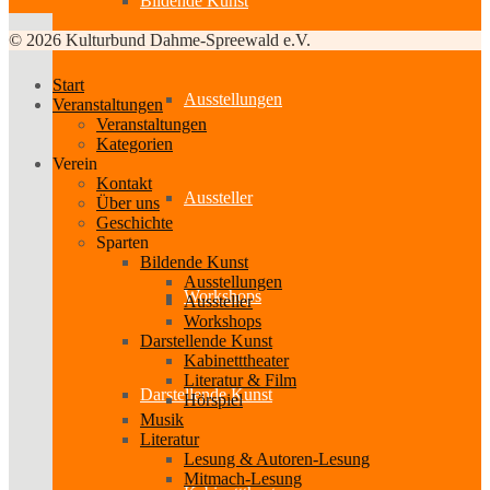
Bildende Kunst
© 2026 Kulturbund Dahme-Spreewald e.V.
Start
Ausstellungen
Veranstaltungen
Veranstaltungen
Kategorien
Verein
Kontakt
Aussteller
Über uns
Geschichte
Sparten
Bildende Kunst
Ausstellungen
Workshops
Aussteller
Workshops
Darstellende Kunst
Kabinetttheater
Literatur & Film
Darstellende Kunst
Hörspiel
Musik
Literatur
Lesung & Autoren-Lesung
Mitmach-Lesung