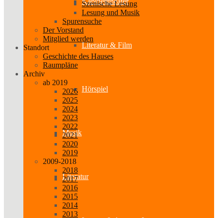
Kabinetttheater
Szenische Lesung
Lesung und Musik
Spurensuche
Der Vorstand
Mitglied werden
Literatur & Film
Standort
Geschichte des Hauses
Raumpläne
Archiv
ab 2019
Hörspiel
2026
2025
2024
2023
2022
Musik
2021
2020
2019
2009-2018
2018
Literatur
2017
2016
2015
2014
2013