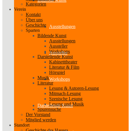
Bildende Kunst
Kategorien
Verein
Kontakt
Über uns
Geschichte
Ausstellungen
Sparten
Bildende Kunst
Ausstellungen
Aussteller
Workshops
Aussteller
Darstellende Kunst
Kabinetttheater
Literatur & Film
Hörspiel
Musik
Workshops
Literatur
Lesung & Autoren-Lesung
Mitmach-Lesung
Szenische Lesung
Lesung und Musik
Darstellende Kunst
Spurensuche
Der Vorstand
Mitglied werden
Standort
Geschichte des Hauses