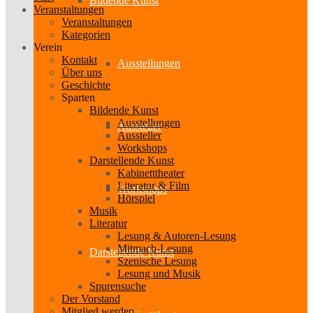
Bildende Kunst
Veranstaltungen
Veranstaltungen
Kategorien
Verein
Kontakt
Ausstellungen
Über uns
Geschichte
Sparten
Bildende Kunst
Ausstellungen
Aussteller
Aussteller
Workshops
Darstellende Kunst
Kabinetttheater
Literatur & Film
Workshops
Hörspiel
Musik
Literatur
Lesung & Autoren-Lesung
Mitmach-Lesung
Darstellende Kunst
Szenische Lesung
Lesung und Musik
Spurensuche
Der Vorstand
Mitglied werden