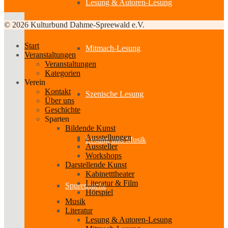
Lesung & Autoren-Lesung
© 2026 Kulturbund Dahme-Spreewald e.V.
Start
Mitmach-Lesung
Veranstaltungen
Veranstaltungen
Kategorien
Verein
Kontakt
Szenische Lesung
Über uns
Geschichte
Sparten
Bildende Kunst
Ausstellungen
Lesung und Musik
Aussteller
Workshops
Darstellende Kunst
Kabinetttheater
Literatur & Film
Spurensuche
Hörspiel
Musik
Literatur
Lesung & Autoren-Lesung