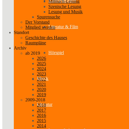
Kabinetttheater
Mitmach-Lesung
Szenische Lesung
Lesung und Musik
Spurensuche
Der Vorstand
Literatur & Film
Mitglied werden
Standort
Geschichte des Hauses
Raumpläne
Archiv
Hörspiel
ab 2019
2026
2025
2024
2023
Musik
2022
2021
2020
2019
2009-2018
Literatur
2018
2017
2016
2015
2014