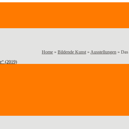
Home
»
Bildende Kunst
»
Ausstellungen
»
Das 
e“ (2019)