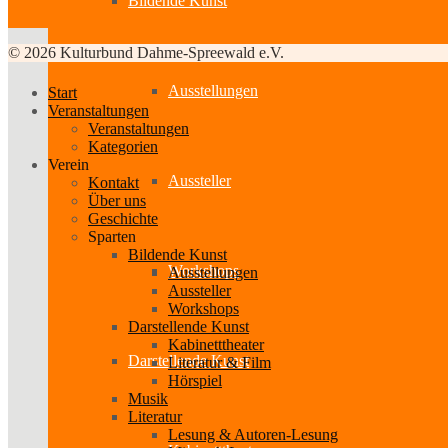
Bildende Kunst
© 2026 Kulturbund Dahme-Spreewald e.V.
Ausstellungen
Start
Veranstaltungen
Veranstaltungen
Kategorien
Verein
Aussteller
Kontakt
Über uns
Geschichte
Sparten
Bildende Kunst
Workshops
Ausstellungen
Aussteller
Workshops
Darstellende Kunst
Kabinetttheater
Darstellende Kunst
Literatur & Film
Hörspiel
Musik
Literatur
Lesung & Autoren-Lesung