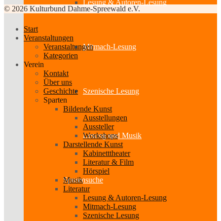
Lesung & Autoren-Lesung
© 2026 Kulturbund Dahme-Spreewald e.V.
Start
Veranstaltungen
Veranstaltungen
Mitmach-Lesung
Kategorien
Verein
Kontakt
Über uns
Geschichte
Szenische Lesung
Sparten
Bildende Kunst
Ausstellungen
Aussteller
Workshops
Lesung und Musik
Darstellende Kunst
Kabinetttheater
Literatur & Film
Hörspiel
Musik
Spurensuche
Literatur
Lesung & Autoren-Lesung
Mitmach-Lesung
Szenische Lesung