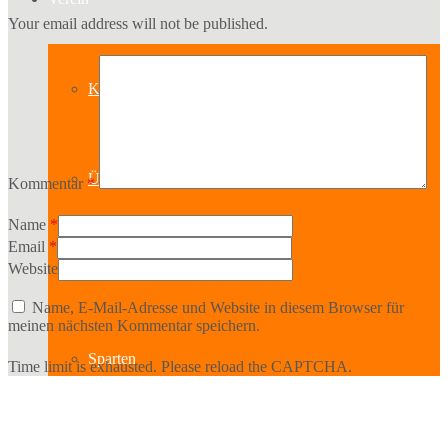
Your email address will not be published.
Kontakt
Über uns
Kommentar
*
Name
*
Email
*
Geschichte
Website
Name, E-Mail-Adresse und Website in diesem Browser für
meinen nächsten Kommentar speichern.
Sparten
Time limit is exhausted. Please reload the CAPTCHA.