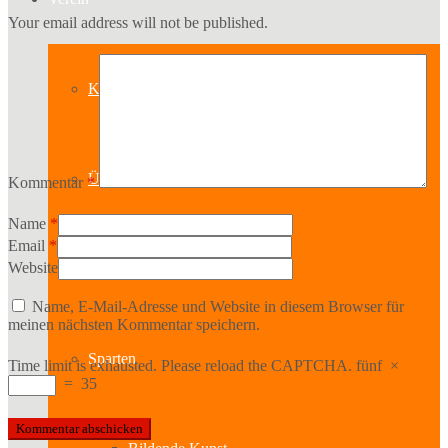
Your email address will not be published.
Kontakt
Über uns
Kommentar
*
Name
*
Email
*
Website
Geschichte
Name, E-Mail-Adresse und Website in diesem Browser für
meinen nächsten Kommentar speichern.
Sparten
Time limit is exhausted. Please reload the CAPTCHA.
fünf
×
=
35