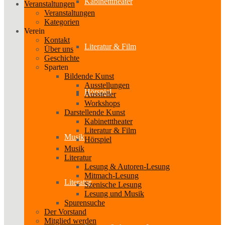
Kabinetttheater
Veranstaltungen
Veranstaltungen
Kategorien
Verein
Kontakt
Literatur & Film
Über uns
Geschichte
Sparten
Bildende Kunst
Ausstellungen
Hörspiel
Aussteller
Workshops
Darstellende Kunst
Kabinetttheater
Literatur & Film
Musik
Hörspiel
Musik
Literatur
Lesung & Autoren-Lesung
Mitmach-Lesung
Literatur
Szenische Lesung
Lesung und Musik
Spurensuche
Der Vorstand
Mitglied werden