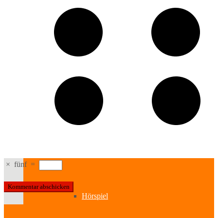
Workshops
Darstellende Kunst
Kabinetttheater
Literatur & Film
×
fünf
=
Hörspiel