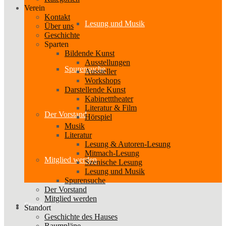
Verein
Kontakt
Lesung und Musik
Über uns
Geschichte
Sparten
Bildende Kunst
Ausstellungen
Spurensuche
Aussteller
Workshops
Darstellende Kunst
Kabinetttheater
Literatur & Film
Der Vorstand
Hörspiel
Musik
Literatur
Lesung & Autoren-Lesung
Mitmach-Lesung
Mitglied werden
Szenische Lesung
Lesung und Musik
Spurensuche
Der Vorstand
Mitglied werden
Standort
Standort
Geschichte des Hauses
Raumpläne