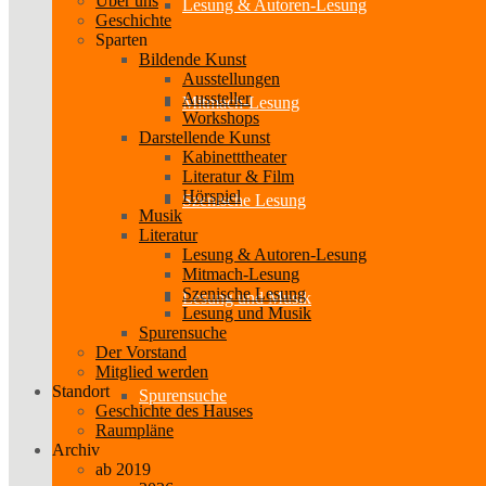
Über uns
Lesung & Autoren-Lesung
Geschichte
Sparten
Bildende Kunst
Ausstellungen
Aussteller
Mitmach-Lesung
Workshops
Darstellende Kunst
Kabinetttheater
Literatur & Film
Hörspiel
Szenische Lesung
Musik
Literatur
Lesung & Autoren-Lesung
Mitmach-Lesung
Szenische Lesung
Lesung und Musik
Lesung und Musik
Spurensuche
Der Vorstand
Mitglied werden
Standort
Spurensuche
Geschichte des Hauses
Raumpläne
Archiv
ab 2019