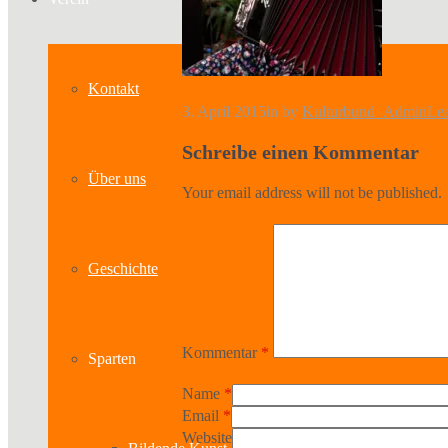
Kontakt
3. April 2015
in
by
Kulturbund_Admin
Le
Schreibe einen Kommentar
Über uns
Your email address will not be published.
Geschichte
Kommentar
*
Sparten
Name
*
Email
*
Website