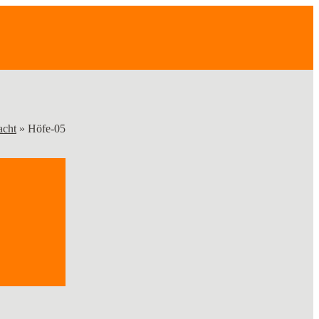
acht
»
Höfe-05