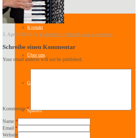
Kontakt
3. April 2015
in
by
Kulturbund_Admin
Leave a comment
Schreibe einen Kommentar
Über uns
Your email address will not be published.
Geschichte
Kommentar
*
Sparten
Name
*
Email
*
Website