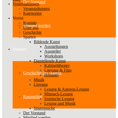
Der Vorstand
Veranstaltungen
Veranstaltungen
Kategorien
Verein
Kontakt
Mitglied werden
Über uns
Geschichte
Sparten
Bildende Kunst
Ausstellungen
Standort
Aussteller
Workshops
Darstellende Kunst
Kabinetttheater
Literatur & Film
Geschichte des Hauses
Hörspiel
Musik
Literatur
Lesung & Autoren-Lesung
Mitmach-Lesung
Raumpläne
Szenische Lesung
Lesung und Musik
Spurensuche
Der Vorstand
Mitglied werden