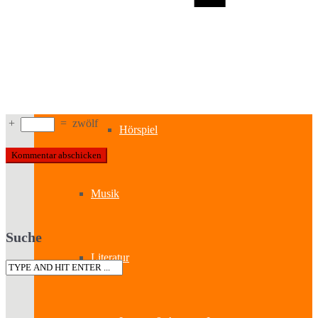
Kabinetttheater
Literatur & Film
+
=
zwölf
Hörspiel
Musik
Suche
Literatur