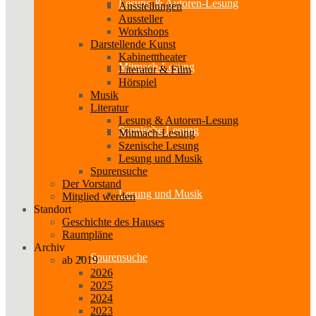
Lesung & Autoren-Lesung
Ausstellungen
Aussteller
Workshops
Darstellende Kunst
Kabinetttheater
Mitmach-Lesung
Literatur & Film
Hörspiel
Musik
Literatur
Lesung & Autoren-Lesung
Szenische Lesung
Mitmach-Lesung
Szenische Lesung
Lesung und Musik
Spurensuche
Der Vorstand
Lesung und Musik
Mitglied werden
Standort
Geschichte des Hauses
Raumpläne
Archiv
Spurensuche
ab 2019
2026
2025
2024
2023