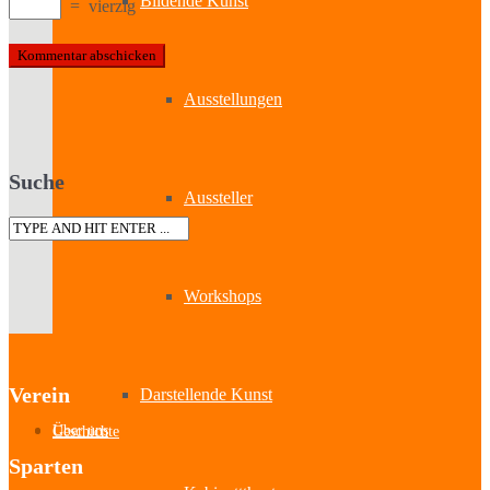
Bildende Kunst
=
vierzig
Ausstellungen
Suche
Aussteller
Workshops
Verein
Darstellende Kunst
Über uns
Geschichte
Sparten