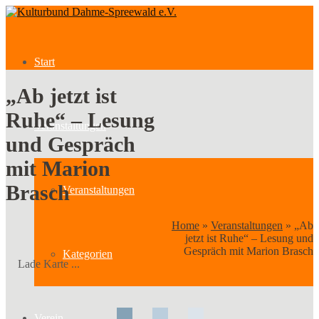
Start
„Ab jetzt ist
Ruhe“ – Lesung
Veranstaltungen
und Gespräch
mit Marion
Brasch
Veranstaltungen
Home
»
Veranstaltungen
»
„Ab
jetzt ist Ruhe“ – Lesung und
Gespräch mit Marion Brasch
Kategorien
Lade Karte ...
Verein