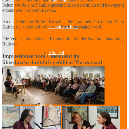
Kabinetttheater
Selten wurde eine Familiengeschichte so persönlich und bewegend
erzählt wie in diesem Roman.
An der Seite von Marion Brasch ist ihre „radioeins“-Kollegin Marie
Literatur & Film
Kaiser, die sich mit ihr über das Buch unterhalten wird.
Die Veranstaltung ist eine Kooperation mit der Stadtbuchhandlung
Radwer.
Hörspiel
Impressionen vom Leseabend im
überdurchschnittlich gefüllten Theatersaal
Musik
Literatur