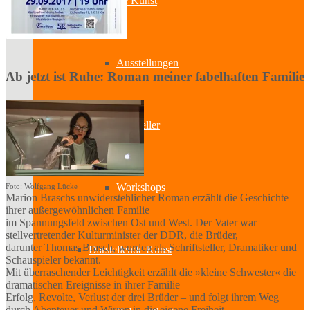
Bildende Kunst
Ausstellungen
Ab jetzt ist Ruhe: Roman meiner fabelhaften Familie
Aussteller
Workshops
Foto: Wolfgang Lücke
Marion Braschs unwiderstehlicher Roman erzählt die Geschichte
ihrer außergewöhnlichen Familie
im Spannungsfeld zwischen Ost und West. Der Vater war
stellvertretender Kulturminister der DDR, die Brüder,
darunter Thomas Brasch, wurden als Schriftsteller, Dramatiker und
Darstellende Kunst
Schauspieler bekannt.
Mit überraschender Leichtigkeit erzählt die »kleine Schwester« die
dramatischen Ereignisse in ihrer Familie –
Erfolg, Revolte, Verlust der drei Brüder – und folgt ihrem Weg
durch Abenteuer und Wirren in die eigene Freiheit.