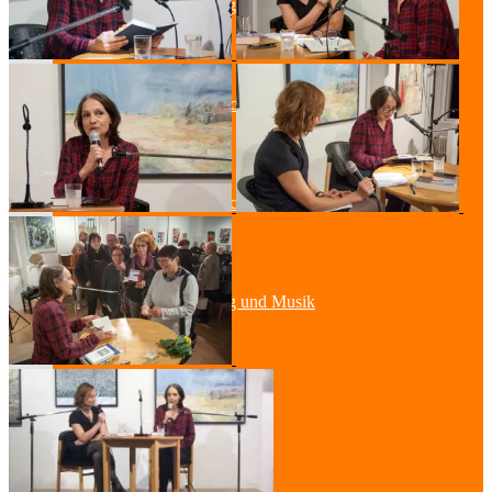
Lesung & Autoren-Lesung
Mitmach-Lesung
Szenische Lesung
Lesung und Musik
Spurensuche