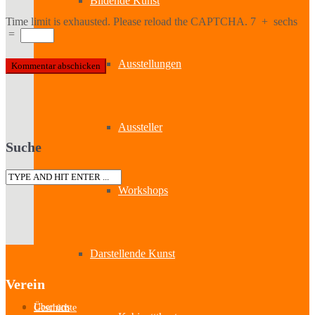
Bildende Kunst
Time limit is exhausted. Please reload the CAPTCHA.
7
+
sechs
=
Ausstellungen
Aussteller
Suche
Workshops
Darstellende Kunst
Verein
Über uns
Geschichte