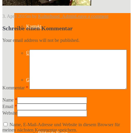
3. April 2015
in
by
Kulturbund_Admin
Leave a comment
Kontakt
Schreibe einen Kommentar
Your email address will not be published.
Über uns
Geschichte
Kommentar
*
Name
*
Sparten
Email
*
Website
Name, E-Mail-Adresse und Website in diesem Browser für
meinen nächsten Kommentar speichern.