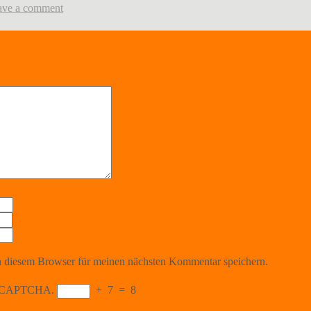
ave a comment
 diesem Browser für meinen nächsten Kommentar speichern.
the CAPTCHA.
+
7
=
8