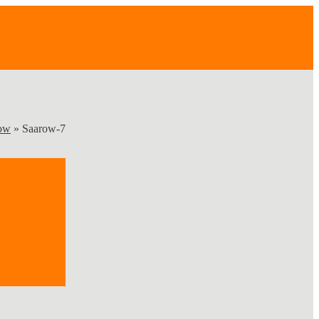
row
»
Saarow-7