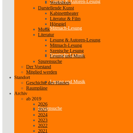
Lesung & Autoren-Lesung
Workshops
Darstellende Kunst
Kabinetttheater
Literatur & Film
Hörspiel
Mitmach-Lesung
Musik
Literatur
Lesung & Autoren-Lesung
Mitmach-Lesung
Szenische Lesung
Szenische Lesung
Lesung und Musik
Spurensuche
Der Vorstand
Mitglied werden
Standort
Lesung und Musik
Geschichte des Hauses
Raumpläne
Archiv
ab 2019
2026
Spurensuche
2025
2024
2023
2022
2021