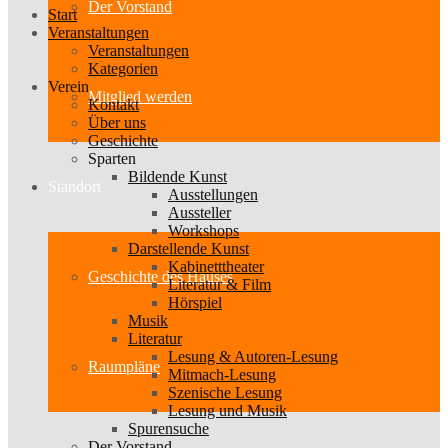
Der Vorstand
Start
Veranstaltungen
Veranstaltungen
Kategorien
Verein
Mitglied werden
Kontakt
Über uns
Geschichte
Sparten
Bildende Kunst
Standort
Ausstellungen
Aussteller
Workshops
Darstellende Kunst
Kabinetttheater
Geschichte des Hauses
Literatur & Film
Hörspiel
Musik
Literatur
Lesung & Autoren-Lesung
Raumpläne
Mitmach-Lesung
Szenische Lesung
Lesung und Musik
Spurensuche
Der Vorstand