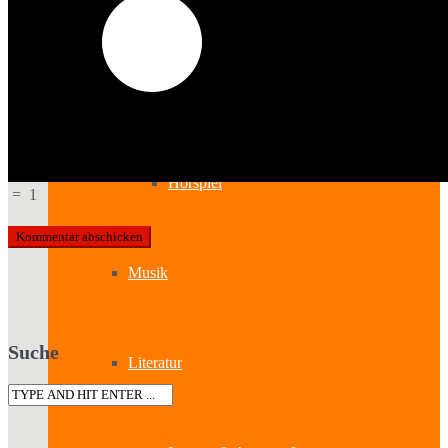
Kabinetttheater
Literatur & Film
Hörspiel
=
1
Musik
Suche
Literatur