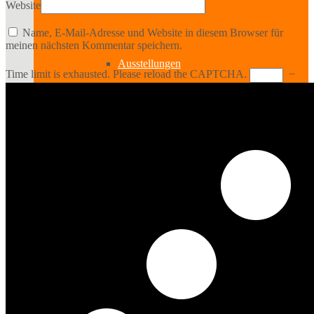
Bildende Kunst
Website
Name, E-Mail-Adresse und Website in diesem Browser für
meinen nächsten Kommentar speichern.
Ausstellungen
Time limit is exhausted. Please reload the CAPTCHA.
−
Aussteller
Workshops
Darstellende Kunst