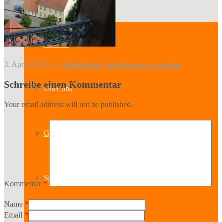
Kontakt
3. April 2015
in
by
Kulturbund_Admin
Leave a comment
Schreibe einen Kommentar
Über uns
Your email address will not be published.
Geschichte
Sparten
Kommentar
*
Name
*
Email
*