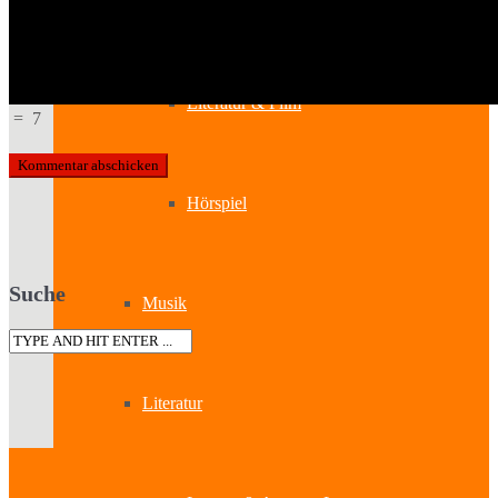
Kabinetttheater
Literatur & Film
=
7
Hörspiel
Suche
Musik
Literatur