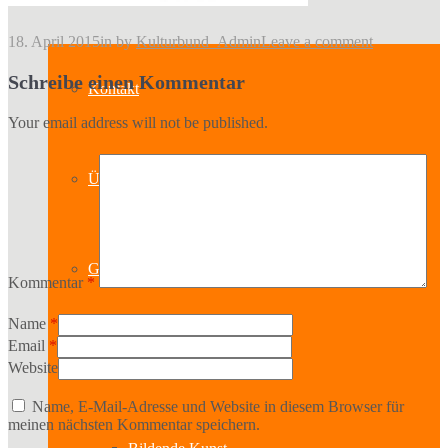
18. April 2015
in
by
Kulturbund_Admin
Leave a comment
Schreibe einen Kommentar
Kontakt
Your email address will not be published.
Über uns
Geschichte
Kommentar
*
Name
*
Email
*
Sparten
Website
Name, E-Mail-Adresse und Website in diesem Browser für
meinen nächsten Kommentar speichern.