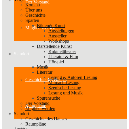
Der Vorstand
Kontakt
Über uns
Geschichte
Sparten
Bildende Kunst
Mitglied werden
Ausstellungen
Aussteller
Workshops
Darstellende Kunst
Kabinetttheater
Standort
Literatur & Film
Hörspiel
Musik
Literatur
Lesung & Autoren-Lesung
Geschichte des Hauses
Mitmach-Lesung
Szenische Lesung
Lesung und Musik
Spurensuche
Der Vorstand
Raumpläne
Mitglied werden
Standort
Geschichte des Hauses
Raumpläne