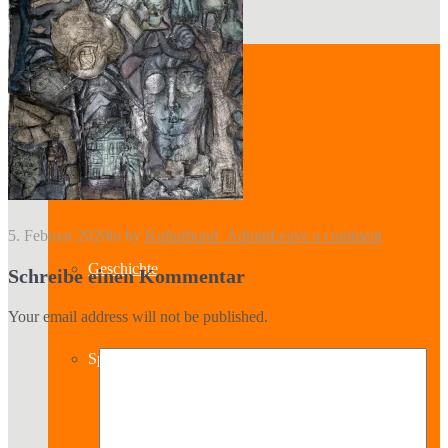
Kontakt
Über uns
5. Februar 2020
in
by
Kulturbund_Admin
Leave a comment
Geschichte
Schreibe einen Kommentar
Your email address will not be published.
Sparten