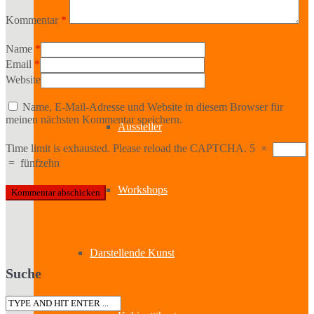
Bildende Kunst
Kommentar
*
Name
*
Ausstellungen
Email
*
Website
Name, E-Mail-Adresse und Website in diesem Browser für
meinen nächsten Kommentar speichern.
Aussteller
Time limit is exhausted. Please reload the CAPTCHA.
5
×
=
fünfzehn
Workshops
Darstellende Kunst
Suche