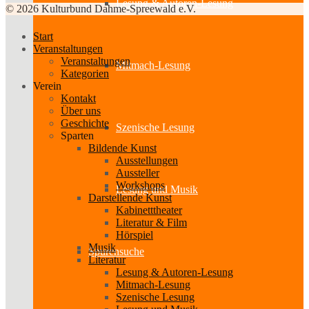
Lesung & Autoren-Lesung
© 2026 Kulturbund Dahme-Spreewald e.V.
Start
Veranstaltungen
Veranstaltungen
Mitmach-Lesung
Kategorien
Verein
Kontakt
Über uns
Geschichte
Szenische Lesung
Sparten
Bildende Kunst
Ausstellungen
Aussteller
Workshops
Lesung und Musik
Darstellende Kunst
Kabinetttheater
Literatur & Film
Hörspiel
Musik
Spurensuche
Literatur
Lesung & Autoren-Lesung
Mitmach-Lesung
Szenische Lesung