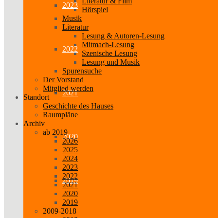
Literatur & Film
2023
Hörspiel
Musik
Literatur
Lesung & Autoren-Lesung
Mitmach-Lesung
2022
Szenische Lesung
Lesung und Musik
Spurensuche
Der Vorstand
Mitglied werden
2021
Standort
Geschichte des Hauses
Raumpläne
Archiv
ab 2019
2020
2026
2025
2024
2023
2022
2019
2021
2020
2019
2009-2018