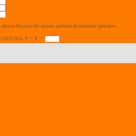
 diesem Browser für meinen nächsten Kommentar speichern.
the CAPTCHA.
9
×
9
=