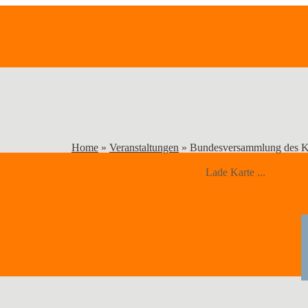
Home
»
Veranstaltungen
»
Bundesversammlung des Ku
Lade Karte ...