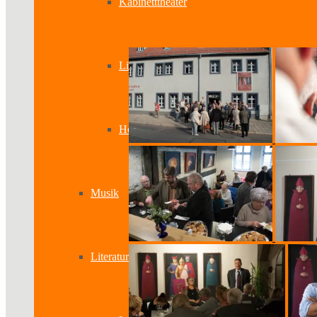
Kabinetttheater
Literatur & Film
Hörspiel
Musik
Literatur