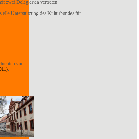
 zwei Delegierten vertreten.
zielle Unterstützung des Kulturbundes für
hichten vor.
011)
,