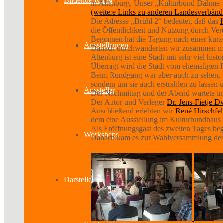
Bildende Kunst
in Altenburg. Unser „Kulturbund Dahme-S
(weitere Links zu anderen Landesverbänden
Die Adresse „Brühl 2“ bedeutet, daß das
die Öffentlichkeit und Nutzung durch Ver
Begonnen hat die Tagung nach einer kurz
Ausstellungen
Danach durchwanderten wir zusammen mit
Altenburg ist eine Stadt mit sehr viel his
Überragt wird die Stadt vom ehemaligen 
Beim Rundgang war aber auch zu sehen, wie
sondern um sie auch erstrahlen zu lassen
Aussteller
Der Nachmittag und der Abend wartete im
Der Autor und Verleger
Dr. Jens-Fietje D
Anschließend erlebten wir
René Hirschfe
dem eine Ausstellung im Kulturbundhaus 
Als Eröffnungsgast des zweiten Tages beg
Workshops
Danach kam es zur Wahlversammlung des
Darstellende Kunst