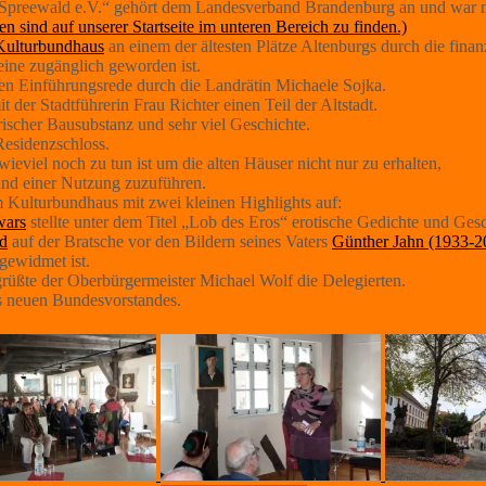
preewald e.V.“ gehört dem Landesverband Brandenburg an und war mit
 sind auf unserer Startseite im unteren Bereich zu finden.)
Kulturbundhaus
an einem der ältesten Plätze Altenburgs durch die finan
eine zugänglich geworden ist.
en Einführungsrede durch die Landrätin
Michaele Sojka.
 der Stadtführerin Frau Richter
einen Teil der Altstadt.
torischer Bausubstanz und sehr viel Geschichte.
Residenzschloss.
viel noch zu tun ist um die alten Häuser nicht nur zu erhalten,
 und einer Nutzung zuzuführen.
 Kulturbundhaus mit zwei kleinen Highlights auf:
wars
stellte unter dem Titel „Lob des Eros“ erotische Gedichte und Gesc
ld
auf der Bratsche vor den Bildern seines Vaters
Günther Jahn (1933-2
gewidmet ist.
rüßte der Oberbürgermeister Michael Wolf die Delegierten.
 neuen Bundesvorstandes.