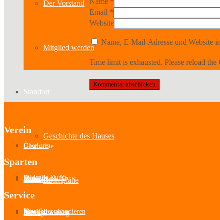
Name
*
Der Vorstand
Email
*
Website
Name, E-Mail-Adresse und Website in
Mitglied werden
Time limit is exhausted. Please reload 
Standort
Verein
Geschichte des Hauses
Über uns
Geschichte
Sparten
Bildende Kunst
Darstellende Kunst
Musik
Literatur
Aussteller
Raumpläne
Service
Kontakt
Newsletter abonnieren
Mitglied werden
Satzung
Beitragsordnung