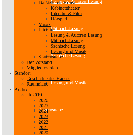
Lesung & Autoren-Lesung
Darstellende Kunst
Kabinetttheater
Literatur & Film
Hörspiel
Musik
Mitmach-Lesung
Literatur
Lesung & Autoren-Lesung
Mitmach-Lesung
Szenische Lesung
Lesung und Musik
Szenische Lesung
Spurensuche
Der Vorstand
Mitglied werden
Standort
Geschichte des Hauses
Lesung und Musik
Raumpläne
Archiv
ab 2019
2026
2025
Spurensuche
2024
2023
2022
2021
2020