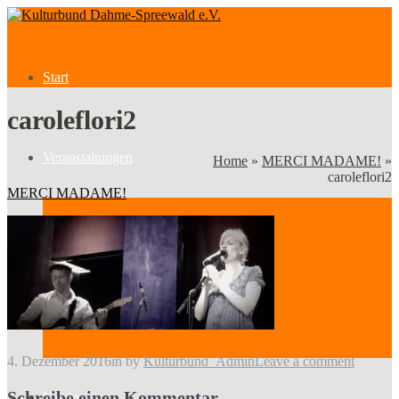
Start
caroleflori2
Veranstaltungen
Home
»
MERCI MADAME!
»
caroleflori2
MERCI MADAME!
Veranstaltungen
Kategorien
4. Dezember 2016
in
by
Kulturbund_Admin
Leave a comment
Schreibe einen Kommentar
Verein