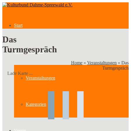
Start
Das
Turmgespräch
Veranstaltungen
Home
»
Veranstaltungen
»
Das
Turmgespräch
Lade Karte ...
Veranstaltungen
Kategorien
Verein