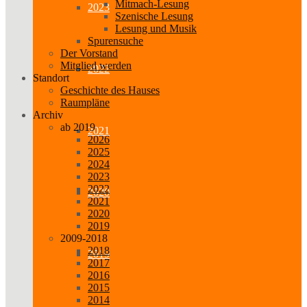
Mitmach-Lesung
2023
Szenische Lesung
Lesung und Musik
Spurensuche
Der Vorstand
Mitglied werden
2022
Standort
Geschichte des Hauses
Raumpläne
Archiv
ab 2019
2021
2026
2025
2024
2023
2022
2020
2021
2020
2019
2009-2018
2018
2019
2017
2016
2015
2014