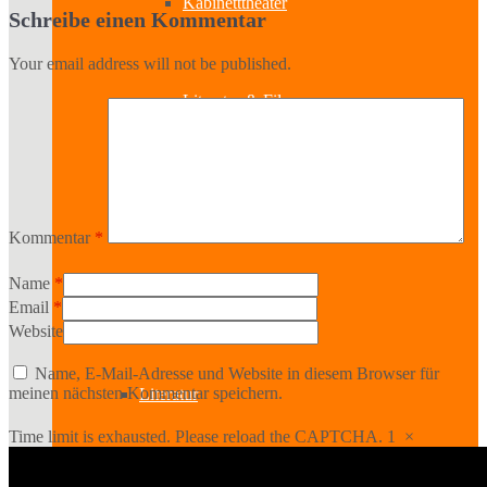
Kabinetttheater
Schreibe einen Kommentar
Your email address will not be published.
Literatur & Film
Hörspiel
Kommentar
*
Name
*
Musik
Email
*
Website
Name, E-Mail-Adresse und Website in diesem Browser für
meinen nächsten Kommentar speichern.
Literatur
Time limit is exhausted. Please reload the CAPTCHA.
1
×