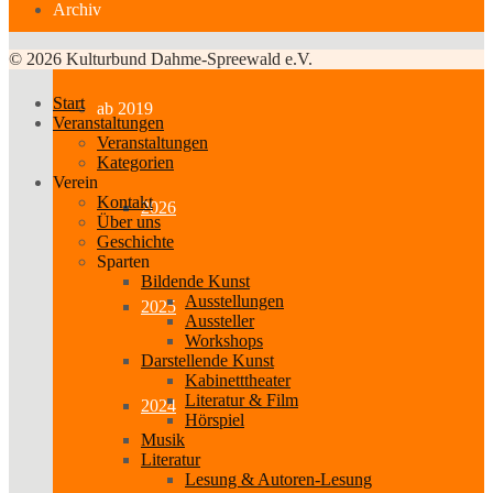
Archiv
© 2026 Kulturbund Dahme-Spreewald e.V.
Start
ab 2019
Veranstaltungen
Veranstaltungen
Kategorien
Verein
Kontakt
2026
Über uns
Geschichte
Sparten
Bildende Kunst
Ausstellungen
2025
Aussteller
Workshops
Darstellende Kunst
Kabinetttheater
Literatur & Film
2024
Hörspiel
Musik
Literatur
Lesung & Autoren-Lesung