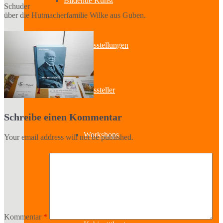
Bildende Kunst
Schuder
über die Hutmacherfamilie Wilke aus Guben.
Ausstellungen
Aussteller
Schreibe einen Kommentar
Workshops
Your email address will not be published.
Darstellende Kunst
Kommentar
*