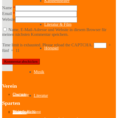
Kabinetttheater
Name
*
Email
*
Website
Literatur & Film
Name, E-Mail-Adresse und Website in diesem Browser für
meinen nächsten Kommentar speichern.
Time limit is exhausted. Please reload the CAPTCHA.
+
Hörspiel
fünf
=
11
Musik
Verein
Über uns
Geschichte
Literatur
Sparten
Bildende Kunst
Darstellende Kunst
Musik
Literatur
Aussteller