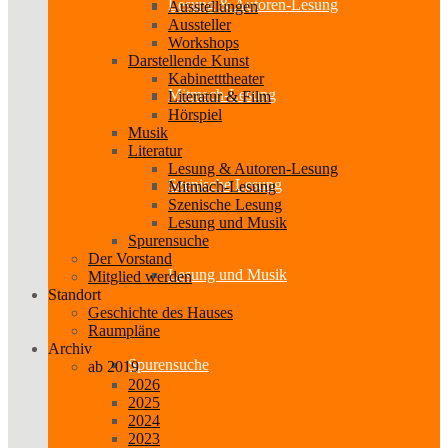
Lesung & Autoren-Lesung
Ausstellungen
Aussteller
Workshops
Darstellende Kunst
Kabinetttheater
Mitmach-Lesung
Literatur & Film
Hörspiel
Musik
Literatur
Lesung & Autoren-Lesung
Szenische Lesung
Mitmach-Lesung
Szenische Lesung
Lesung und Musik
Spurensuche
Der Vorstand
Lesung und Musik
Mitglied werden
Standort
Geschichte des Hauses
Raumpläne
Archiv
Spurensuche
ab 2019
2026
2025
2024
2023