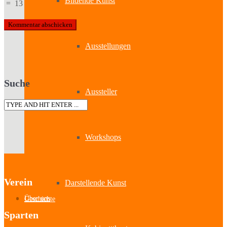
Bildende Kunst
=
13
Ausstellungen
Suche
Aussteller
Workshops
Verein
Darstellende Kunst
Über uns
Geschichte
Sparten