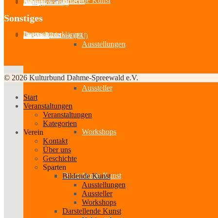
Bildende Kunst
Kontakt
Newsletter abonnieren
Mitglied werden
Satzung
Beitragsordnung
Sonstiges
Impressum
Datenschutzerklärung
Partner-Links
Feedback
Cookie-Richtlinie (EU)
Ausstellungen
© 2026 Kulturbund Dahme-Spreewald e.V.
Aussteller
Start
Veranstaltungen
Veranstaltungen
Kategorien
Workshops
Verein
Kontakt
Über uns
Geschichte
Sparten
Darstellende Kunst
Bildende Kunst
Ausstellungen
Aussteller
Workshops
Darstellende Kunst