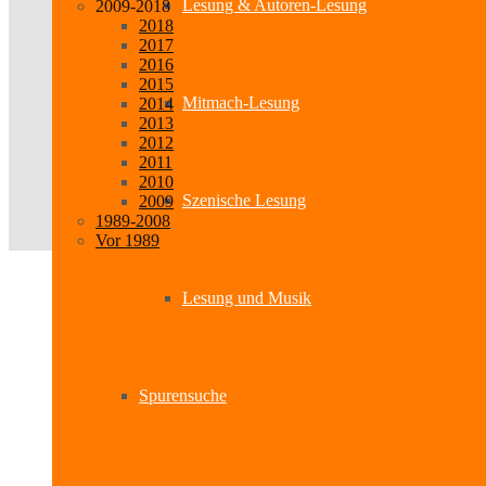
Lesung & Autoren-Lesung
2009-2018
2018
2017
2016
2015
Mitmach-Lesung
2014
2013
2012
2011
2010
Szenische Lesung
2009
1989-2008
Vor 1989
Lesung und Musik
Spurensuche