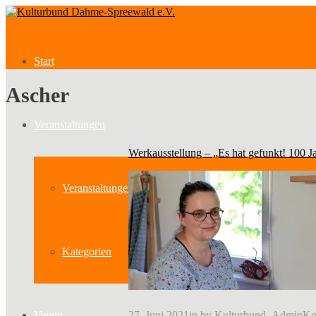
Start
Ascher
Veranstaltungen
Werkausstellung – „Es hat gefunkt! 100 
Veranstaltungen
Kategorien
27. Juni 2021
in
by
Kulturbund_Admin
Ko
Verein