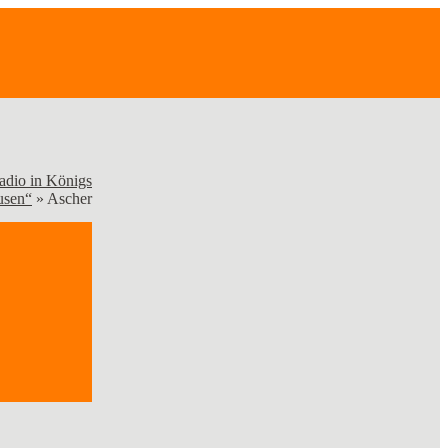
adio in Königs
usen“
»
Ascher