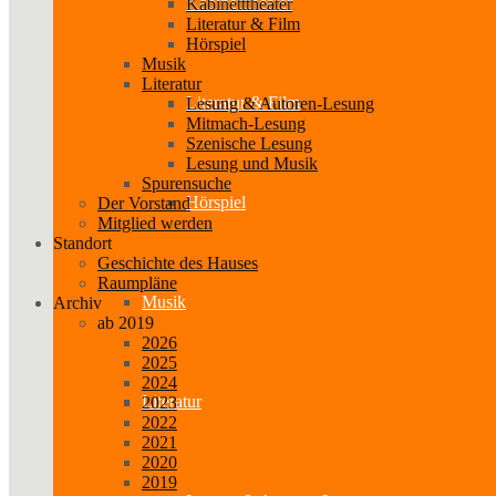
Kabinetttheater
Kabinetttheater
Literatur & Film
Hörspiel
Musik
Literatur
Literatur & Film
Lesung & Autoren-Lesung
Mitmach-Lesung
Szenische Lesung
Lesung und Musik
Spurensuche
Hörspiel
Der Vorstand
Mitglied werden
Standort
Geschichte des Hauses
Raumpläne
Musik
Archiv
ab 2019
2026
2025
2024
Literatur
2023
2022
2021
2020
2019