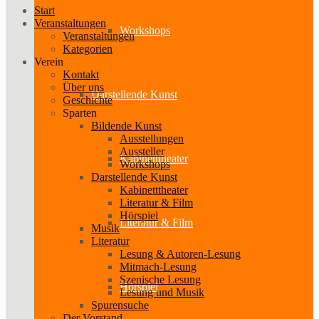
Start
Veranstaltungen
Workshops
Veranstaltungen
Kategorien
Verein
Kontakt
Über uns
Darstellende Kunst
Geschichte
Sparten
Bildende Kunst
Ausstellungen
Aussteller
Kabinetttheater
Workshops
Darstellende Kunst
Kabinetttheater
Literatur & Film
Hörspiel
Literatur & Film
Musik
Literatur
Lesung & Autoren-Lesung
Mitmach-Lesung
Szenische Lesung
Hörspiel
Lesung und Musik
Spurensuche
Der Vorstand