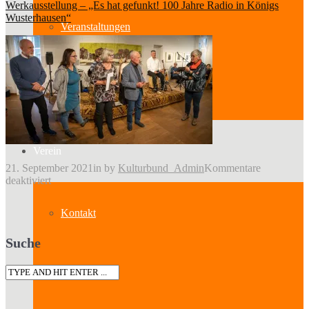
Werkausstellung – „Es hat gefunkt! 100 Jahre Radio in Königs
Wusterhausen“
Veranstaltungen
Kategorien
Verein
21. September 2021
in
by
Kulturbund_Admin
Kommentare
für
deaktiviert
Fini-
05
Kontakt
Suche
Über uns