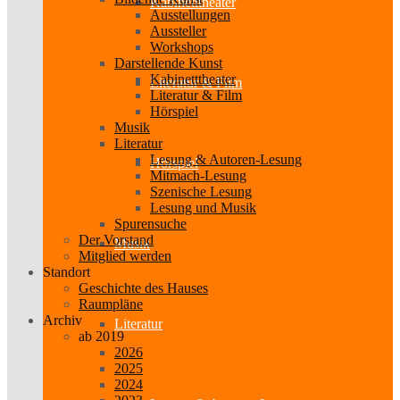
Kabinetttheater
Ausstellungen
Aussteller
Workshops
Darstellende Kunst
Kabinetttheater
Literatur & Film
Literatur & Film
Hörspiel
Musik
Literatur
Lesung & Autoren-Lesung
Hörspiel
Mitmach-Lesung
Szenische Lesung
Lesung und Musik
Spurensuche
Der Vorstand
Musik
Mitglied werden
Standort
Geschichte des Hauses
Raumpläne
Archiv
Literatur
ab 2019
2026
2025
2024