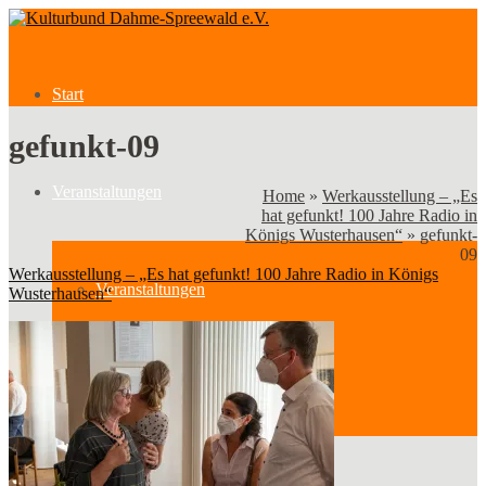
Start
gefunkt-09
Veranstaltungen
Home
»
Werkausstellung – „Es
hat gefunkt! 100 Jahre Radio in
Königs Wusterhausen“
»
gefunkt-
09
Werkausstellung – „Es hat gefunkt! 100 Jahre Radio in Königs
Veranstaltungen
Wusterhausen“
Kategorien
Verein