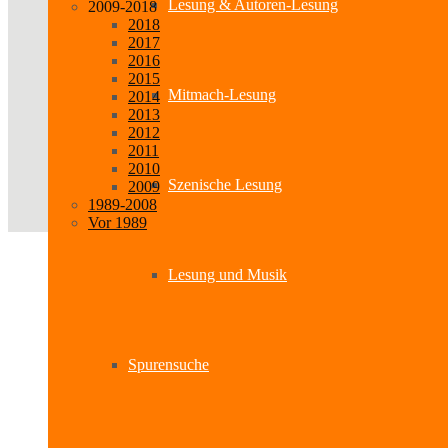
Lesung & Autoren-Lesung
2009-2018
2018
2017
2016
2015
Mitmach-Lesung
2014
2013
2012
2011
2010
Szenische Lesung
2009
1989-2008
Vor 1989
Lesung und Musik
Spurensuche