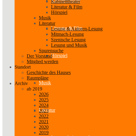
Kabinetttheater
Kabinetttheater
Literatur & Film
Hörspiel
Musik
Literatur
Literatur & Film
Lesung & Autoren-Lesung
Mitmach-Lesung
Szenische Lesung
Lesung und Musik
Spurensuche
Hörspiel
Der Vorstand
Mitglied werden
Standort
Geschichte des Hauses
Raumpläne
Musik
Archiv
ab 2019
2026
2025
2024
Literatur
2023
2022
2021
2020
2019