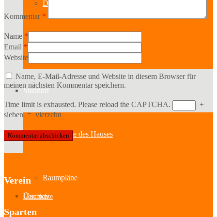
Der Vorstand
Kommentar
*
Name
*
Email
*
Mitglied werden
Website
Name, E-Mail-Adresse und Website in diesem Browser für
meinen nächsten Kommentar speichern.
Standort
Time limit is exhausted. Please reload the CAPTCHA.
+
sieben
=
vierzehn
Geschichte des Hauses
Raumpläne
Verein
Über uns
Geschichte
Sparten