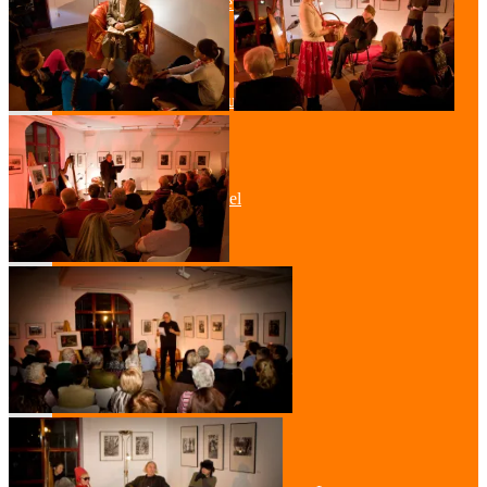
Kabinetttheater
Literatur & Film
Hörspiel
Musik
Literatur