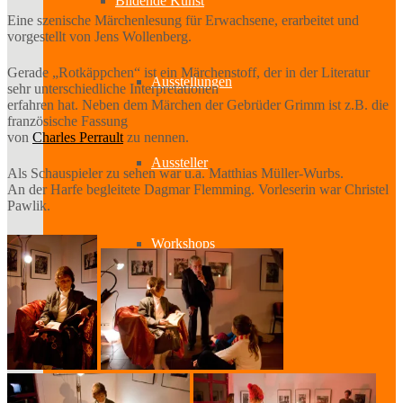
Bildende Kunst
Eine szenische Märchenlesung für Erwachsene, erarbeitet und
vorgestellt von Jens Wollenberg.
Gerade „Rotkäppchen“ ist ein Märchenstoff, der in der Literatur
Ausstellungen
sehr unterschiedliche Interpretationen
erfahren hat. Neben dem Märchen der Gebrüder Grimm ist z.B. die
französische Fassung
von
Charles Perrault
zu nennen.
Aussteller
Als Schauspieler zu sehen war u.a. Matthias Müller-Wurbs.
An der Harfe begleitete Dagmar Flemming. Vorleserin war Christel
Pawlik.
Workshops
Darstellende Kunst