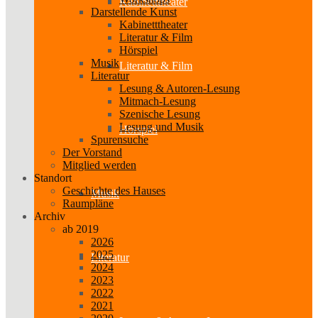
Kabinetttheater
Darstellende Kunst
Kabinetttheater
Literatur & Film
Hörspiel
Musik
Literatur & Film
Literatur
Lesung & Autoren-Lesung
Mitmach-Lesung
Szenische Lesung
Lesung und Musik
Hörspiel
Spurensuche
Der Vorstand
Mitglied werden
Standort
Geschichte des Hauses
Musik
Raumpläne
Archiv
ab 2019
2026
2025
Literatur
2024
2023
2022
2021