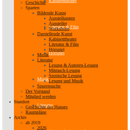
Kabinetttheater
Geschichte
Sparten
Bildende Kunst
Ausstellungen
Aussteller
Literatur & Film
Workshops
Darstellende Kunst
Kabinetttheater
Literatur & Film
Hörspiel
Hörspiel
Musik
Literatur
Lesung & Autoren-Lesung
Mitmach-Lesung
Szenische Lesung
Musik
Lesung und Musik
Spurensuche
Der Vorstand
Mitglied werden
Standort
Literatur
Geschichte des Hauses
Raumpläne
Archiv
ab 2019
2026