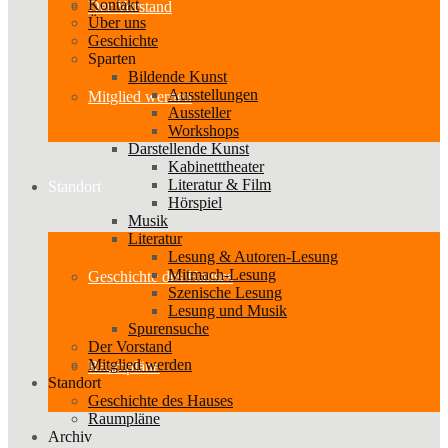
Kontakt
Der Vorstand
Über uns
Geschichte
Sparten
Bildende Kunst
Ausstellungen
Mitglied werden
Aussteller
Workshops
Darstellende Kunst
Kabinetttheater
Literatur & Film
Standort
Hörspiel
Musik
Literatur
Lesung & Autoren-Lesung
Mitmach-Lesung
Geschichte des Hauses
Szenische Lesung
Lesung und Musik
Spurensuche
Der Vorstand
Mitglied werden
Raumpläne
Standort
Geschichte des Hauses
Raumpläne
Archiv