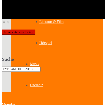
Kabinetttheater
Literatur & Film
=
4
Hörspiel
Suche
Musik
Literatur
Verein