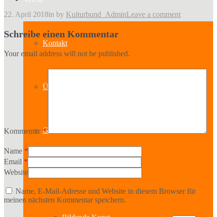
22. April 2018
in
by
Kulturbund_Admin
Leave a comment
Schreibe einen Kommentar
Kontakt
Your email address will not be published.
Über uns
Geschichte
Kommentar
*
Name
*
Email
*
Website
Sparten
Name, E-Mail-Adresse und Website in diesem Browser für
meinen nächsten Kommentar speichern.