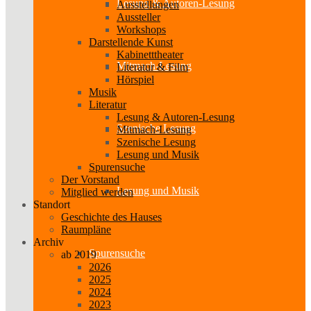
Lesung & Autoren-Lesung
Ausstellungen
Aussteller
Workshops
Darstellende Kunst
Kabinetttheater
Mitmach-Lesung
Literatur & Film
Hörspiel
Musik
Literatur
Lesung & Autoren-Lesung
Szenische Lesung
Mitmach-Lesung
Szenische Lesung
Lesung und Musik
Spurensuche
Der Vorstand
Lesung und Musik
Mitglied werden
Standort
Geschichte des Hauses
Raumpläne
Archiv
Spurensuche
ab 2019
2026
2025
2024
2023