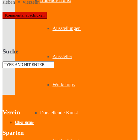
Bildende Kunst
sieben
=
vierzehn
Ausstellungen
Suche
Aussteller
Workshops
Verein
Darstellende Kunst
Über uns
Geschichte
Sparten