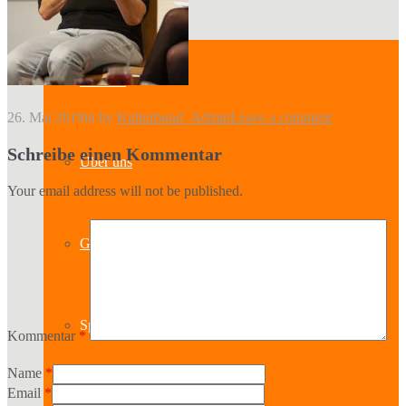
Kontakt
26. Mai 2019
in
by
Kulturbund_Admin
Leave a comment
Schreibe einen Kommentar
Über uns
Your email address will not be published.
Geschichte
Sparten
Kommentar
*
Name
*
Email
*