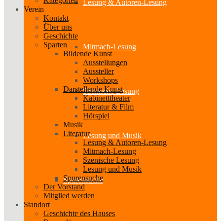
Kategorien
Lesung & Autoren-Lesung
Verein
Kontakt
Über uns
Geschichte
Sparten
Mitmach-Lesung
Bildende Kunst
Ausstellungen
Aussteller
Workshops
Darstellende Kunst
Szenische Lesung
Kabinetttheater
Literatur & Film
Hörspiel
Musik
Literatur
Lesung und Musik
Lesung & Autoren-Lesung
Mitmach-Lesung
Szenische Lesung
Lesung und Musik
Spurensuche
Spurensuche
Der Vorstand
Mitglied werden
Standort
Geschichte des Hauses