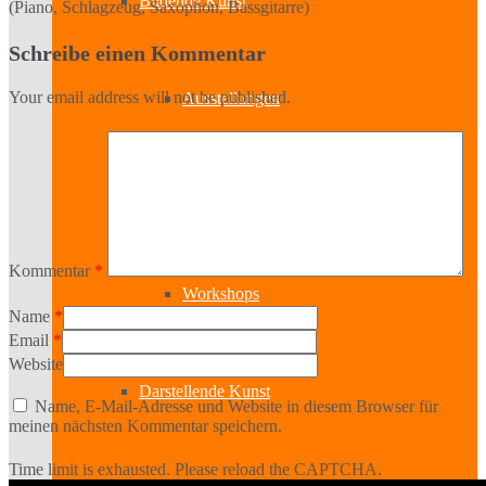
Bildende Kunst
(Piano, Schlagzeug, Saxophon, Bassgitarre)
Schreibe einen Kommentar
Your email address will not be published.
Ausstellungen
Aussteller
Kommentar
*
Workshops
Name
*
Email
*
Website
Darstellende Kunst
Name, E-Mail-Adresse und Website in diesem Browser für
meinen nächsten Kommentar speichern.
Time limit is exhausted. Please reload the CAPTCHA.