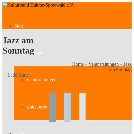
Start
Jazz am
Sonntag
Veranstaltungen
Home
»
Veranstaltungen
»
Jazz
am Sonntag
Lade Karte ...
Veranstaltungen
Kategorien
Verein