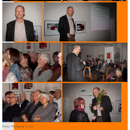
Lesung & Autoren-Lesung
Mitmach-Lesung
Szenische Lesung
Lesung und Musik
Spurensuche
Fotos: Wolfgang Lücke