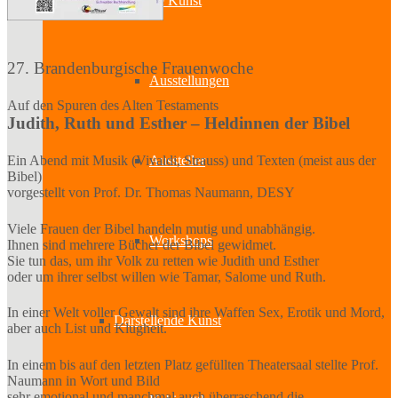
Bildende Kunst
27. Brandenburgische Frauenwoche
Ausstellungen
Auf den Spuren des Alten Testaments
Judith, Ruth und Esther – Heldinnen der Bibel
Aussteller
Ein Abend mit Musik (Vivaldi, Strauss) und Texten (meist aus der
Bibel)
vorgestellt von Prof. Dr. Thomas Naumann, DESY
Viele Frauen der Bibel handeln mutig und unabhängig.
Workshops
Ihnen sind mehrere Bücher der Bibel gewidmet.
Sie tun das, um ihr Volk zu retten wie Judith und Esther
oder um ihrer selbst willen wie Tamar, Salome und Ruth.
In einer Welt voller Gewalt sind ihre Waffen Sex, Erotik und Mord,
Darstellende Kunst
aber auch List und Klugheit.
In einem bis auf den letzten Platz gefüllten Theatersaal stellte Prof.
Naumann in Wort und Bild
sehr emotional und manchmal auch überraschend die