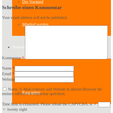
Der Vorstand
Schreibe einen Kommentar
Your email address will not be published.
Mitglied werden
Standort
Kommentar
*
Name
*
Geschichte des Hauses
Email
*
Website
Name, E-Mail-Adresse und Website in diesem Browser für
Raumpläne
meinen nächsten Kommentar speichern.
Time limit is exhausted. Please reload the CAPTCHA.
4
×
=
twenty eight