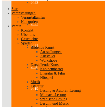
2023
Start
Veranstaltungen
Veranstaltungen
Kategorien
2022
Verein
Kontakt
Über uns
Geschichte
Sparten
2021
Bildende Kunst
Ausstellungen
Aussteller
Workshops
Darstellende Kunst
2020
Kabinetttheater
Literatur & Film
Hörspiel
Musik
Literatur
2019
Lesung & Autoren-Lesung
Mitmach-Lesung
Szenische Lesung
Lesung und Musik