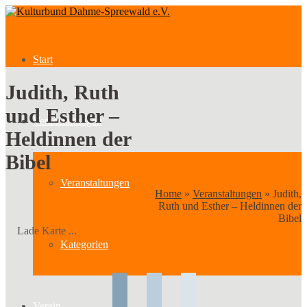
Start
Judith, Ruth
und Esther –
Veranstaltungen
Heldinnen der
Bibel
Veranstaltungen
Home
»
Veranstaltungen
»
Judith,
Ruth und Esther – Heldinnen der
Bibel
Lade Karte ...
Kategorien
Verein