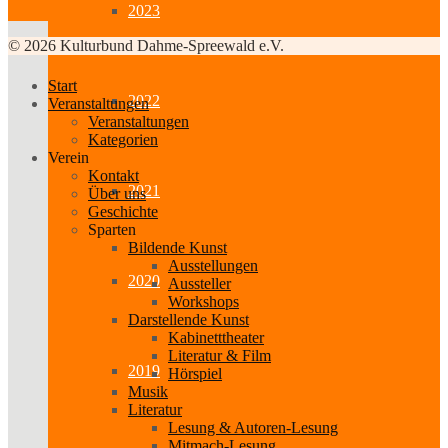
2023
© 2026 Kulturbund Dahme-Spreewald e.V.
Start
2022
Veranstaltungen
Veranstaltungen
Kategorien
Verein
Kontakt
2021
Über uns
Geschichte
Sparten
Bildende Kunst
Ausstellungen
2020
Aussteller
Workshops
Darstellende Kunst
Kabinetttheater
Literatur & Film
2019
Hörspiel
Musik
Literatur
Lesung & Autoren-Lesung
Mitmach-Lesung