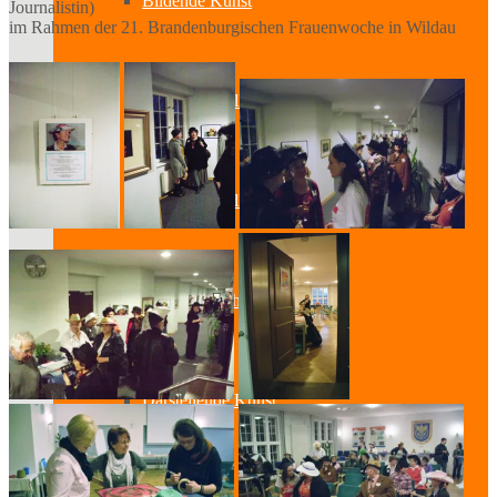
Bildende Kunst
Journalistin)
im Rahmen der 21. Brandenburgischen Frauenwoche in Wildau
Ausstellungen
Aussteller
Workshops
Darstellende Kunst