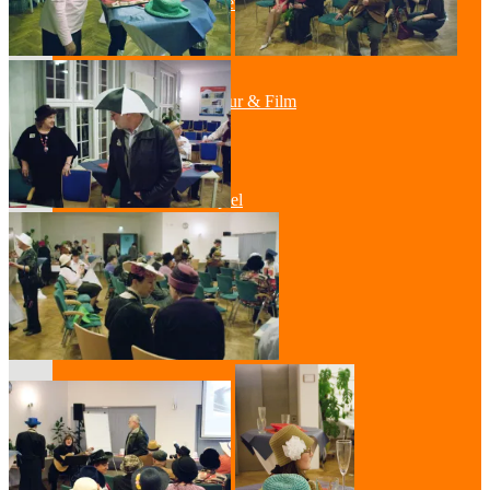
Kabinetttheater
Literatur & Film
Hörspiel
Musik
Literatur