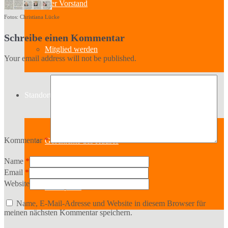
Der Vorstand
Fotos: Christiana Lücke
Schreibe einen Kommentar
Mitglied werden
Your email address will not be published.
Standort
Kommentar
*
Geschichte des Hauses
Name
*
Email
*
Website
Raumpläne
Name, E-Mail-Adresse und Website in diesem Browser für
meinen nächsten Kommentar speichern.