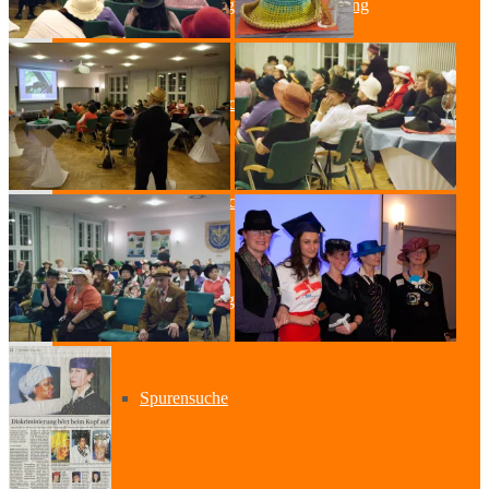
Lesung & Autoren-Lesung
Mitmach-Lesung
Szenische Lesung
Lesung und Musik
Spurensuche