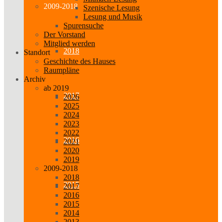
2009-2018
Szenische Lesung
Lesung und Musik
Spurensuche
Der Vorstand
Mitglied werden
2018
Standort
Geschichte des Hauses
Raumpläne
Archiv
ab 2019
2017
2026
2025
2024
2023
2022
2016
2021
2020
2019
2009-2018
2018
2015
2017
2016
2015
2014
2013