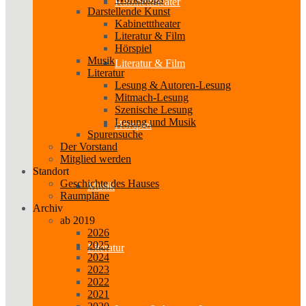
Kabinetttheater
Darstellende Kunst
Kabinetttheater
Literatur & Film
Hörspiel
Musik
Literatur & Film
Literatur
Lesung & Autoren-Lesung
Mitmach-Lesung
Szenische Lesung
Lesung und Musik
Hörspiel
Spurensuche
Der Vorstand
Mitglied werden
Standort
Geschichte des Hauses
Musik
Raumpläne
Archiv
ab 2019
2026
2025
Literatur
2024
2023
2022
2021