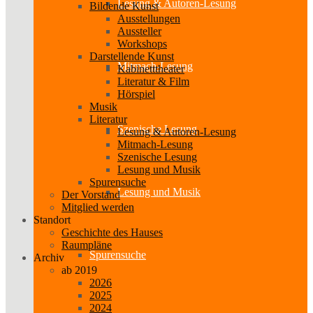
Lesung & Autoren-Lesung
Bildende Kunst
Ausstellungen
Aussteller
Workshops
Darstellende Kunst
Mitmach-Lesung
Kabinetttheater
Literatur & Film
Hörspiel
Musik
Literatur
Szenische Lesung
Lesung & Autoren-Lesung
Mitmach-Lesung
Szenische Lesung
Lesung und Musik
Spurensuche
Lesung und Musik
Der Vorstand
Mitglied werden
Standort
Geschichte des Hauses
Raumpläne
Spurensuche
Archiv
ab 2019
2026
2025
2024