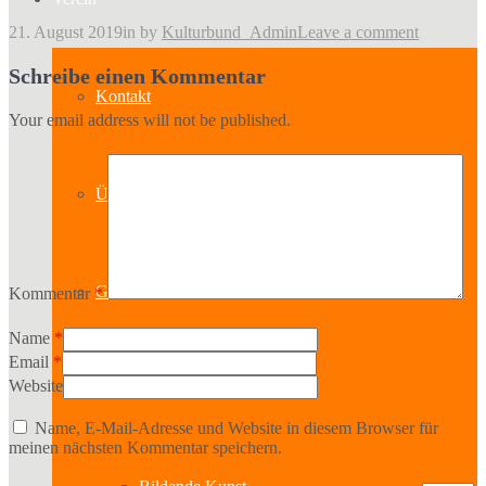
21. August 2019
in
by
Kulturbund_Admin
Leave a comment
Schreibe einen Kommentar
Kontakt
Your email address will not be published.
Über uns
Geschichte
Kommentar
*
Name
*
Email
*
Website
Sparten
Name, E-Mail-Adresse und Website in diesem Browser für
meinen nächsten Kommentar speichern.