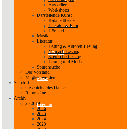
Kabinetttheater
Aussteller
Workshops
Darstellende Kunst
Kabinetttheater
Literatur & Film
Literatur & Film
Hörspiel
Musik
Literatur
Lesung & Autoren-Lesung
Mitmach-Lesung
Hörspiel
Szenische Lesung
Lesung und Musik
Spurensuche
Der Vorstand
Mitglied werden
Musik
Standort
Geschichte des Hauses
Raumpläne
Archiv
ab 2019
Literatur
2026
2025
2024
2023