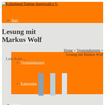
Start
Lesung mit
Markus Wolf
Veranstaltungen
Home
»
Veranstaltungen
»
Lesung mit Markus Wolf
Lade Karte ...
Veranstaltungen
Kategorien
Verein