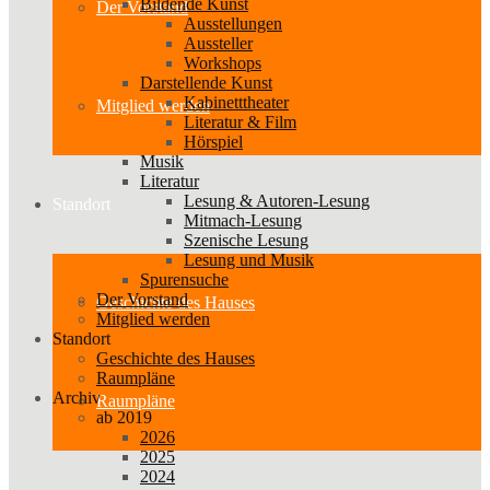
Bildende Kunst
Der Vorstand
Ausstellungen
Aussteller
Workshops
Darstellende Kunst
Kabinetttheater
Mitglied werden
Literatur & Film
Hörspiel
Musik
Literatur
Lesung & Autoren-Lesung
Standort
Mitmach-Lesung
Szenische Lesung
Lesung und Musik
Spurensuche
Der Vorstand
Geschichte des Hauses
Mitglied werden
Standort
Geschichte des Hauses
Raumpläne
Archiv
Raumpläne
ab 2019
2026
2025
2024