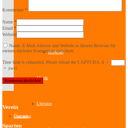
Kabinetttheater
Kommentar
*
Name
*
Literatur & Film
Email
*
Website
Name, E-Mail-Adresse und Website in diesem Browser für
meinen nächsten Kommentar speichern.
Hörspiel
Time limit is exhausted. Please reload the CAPTCHA.
6
−
=
zwei
Musik
Literatur
Verein
Über uns
Geschichte
Sparten