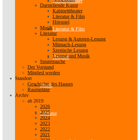
Kabinetttheater
Darstellende Kunst
Kabinetttheater
Literatur & Film
Hörspiel
Musik
Literatur & Film
Literatur
Lesung & Autoren-Lesung
Mitmach-Lesung
Szenische Lesung
Lesung und Musik
Hörspiel
Spurensuche
Der Vorstand
Mitglied werden
Standort
Geschichte des Hauses
Musik
Raumpläne
Archiv
ab 2019
2026
2025
Literatur
2024
2023
2022
2021